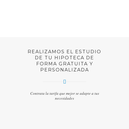
+34 626 386 809
david.antolin@buscohipoteca.es
INICIO
REALIZAMOS EL ESTUDIO
DE TU HIPOTECA DE
HIPOTECAS
FORMA GRATUITA Y
PERSONALIZADA
EQUIPO
TARIFAS
Contrata la tarifa que mejor se adapte a tus
necesidades
CALCULADORA DE CUOTAS
CONTACTO