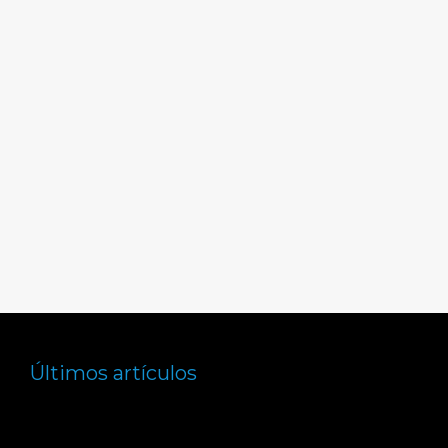
FIPRE
√ Tramitamos firma de FEIN
√ Coordinación con la Notaría
√ Acompañamiento a la firma
CONTRATAR
Últimos artículos