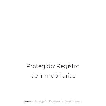
+34 626 386 809
david.antolin@buscohipoteca.es
INICIO
HIPOTECAS
EQUIPO
Protegido: Registro
de Inmobiliarias
TARIFAS
CALCULADORA DE CUOTAS
Home
Protegido: Registro de Inmobiliarias
CONTACTO