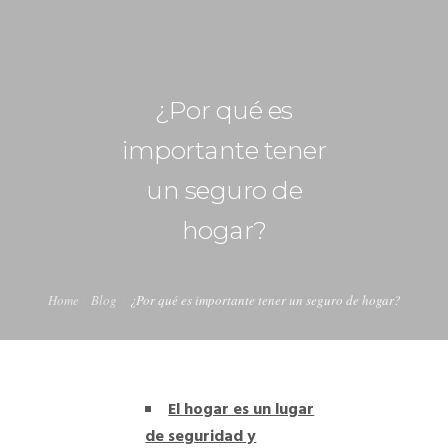
+34 626 386 809
david.antolin@buscohipoteca.es
¿Por qué es
importante tener
INICIO
un seguro de
HIPOTECAS
hogar?
EQUIPO
Home
Blog
¿Por qué es importante tener un seguro de hogar?
TARIFAS
CALCULADORA DE CUOTAS
El hogar es un lugar
de seguridad y
CONTACTO